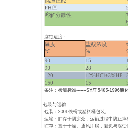
低温性能
PH
值
溶解分散性
腐蚀速度：
温度
盐酸浓度
℃
%
90
15
90
28
120
12%HCl+3%HF
160
15
备注：
检测标准
-------SY/T 5405-1996
酸
三、 包装与运输
包装：200L铁桶或塑料桶包装。
运输：贮存于阴凉处，运输过程中防止摔
贮存：置于干燥、通风库房，避免与腐蚀