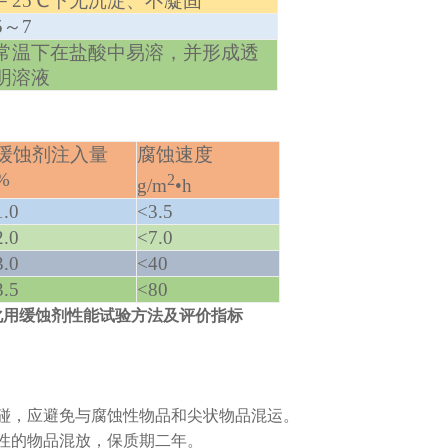
－
25
℃下无沉淀、不凝固
5
～
7
常温下在盐酸中易溶，并形成透
明溶液
缓蚀剂注入量
腐蚀速度
%
2
g/m
•
h
1.0
<3.5
2.0
<7.0
3.0
<40
3.5
<80
化用缓蚀剂性能试验方法及评价指标
碰，应避免与腐蚀性物品和尖状物品混运。
性的物品混放，保质期二年。