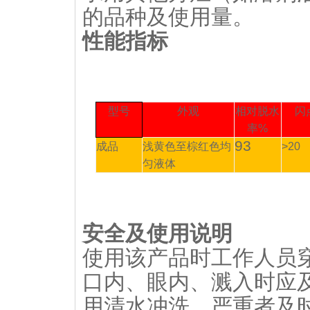
的品种及使用量。
性能指标
型号
外观
相对脱水
闪
率
%
93
成品
浅黄色至棕红色均
>20
匀液体
安全及使用说明
使用该产品时工作人员
口内、眼内、溅入时应
用清水冲洗，严重者及