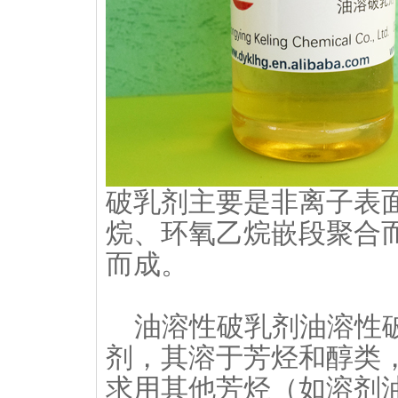
破乳剂主要是非离子表
烷、环氧乙烷嵌段聚合
而成。
油溶性破乳剂油溶性
剂，其溶于芳烃和醇类
求用其他芳烃（如溶剂